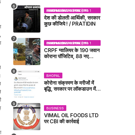
े
NEWS
BHOPAL SAMACHAR | NO 1 HINDI NEWS PORTAL OF CENTRAL INDIA (MADHYA PRADESH)
देश की डोलती आर्थिकी, सरकार
कुछ कीजिये ! / PRATIDIN
ा
,
ा
BHOPAL SAMACHAR | NO 1 HINDI NEWS PORTAL OF CENTRAL INDIA (MADHYA PRADESH)
CRPF ग्वालियर के 190 जवान
कोराना पॉजिटिव, 88 नए
संक्रमित मिले / GWALIOR
न
NEWS
।
BHOPAL
कोरोना संक्रमण के मरीजों में
म
बृद्धि, सरकार पर लॉकडाउन में
े
देरी करने का आरोप!
ी
ह
BUSINESS
VIMAL OIL FOODS LTD
पर CBI की कार्रवाई
ण