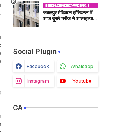
ो
BHOPAL SAMACHAR | NO 1 HINDI NEWS PORTAL OF CENTRAL INDIA (MADHYA PRADESH)
जबलपुर मेडिकल हॉस्पिटल में
,
आज दूसरे मरीज ने आत्महत्या
की कोशिश की /
JABALPUR NEWS
ा
र
Social Plugin
म
म
Facebook
Whatsapp
Instagram
Youtube
।
र
GA
त
ा