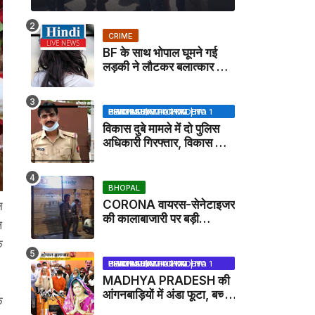
CRIME
BF के साथ भोपाल घूमने गई
लड़की ने लौटकर बलात्कार का
मामला दर्ज कराया
BHOPAL SAMACHAR | NO 1 HINDI NEWS PORTAL OF CENTRAL INDIA (MADHYA PRADESH)
विकास दुबे मामले में दो पुलिस
अधिकारी गिरफ्तार, विकास की
मदद करने का आरोप / VIKAS
DUBEY UPDATE NEWS
BHOPAL
CORONA वायरस-सेनेटाइजर
न
की कालाबाजारी पर बड़ी
ल
कार्रवाई, मेडिकल स्टोर सील
े
BHOPAL SAMACHAR | NO 1 HINDI NEWS PORTAL OF CENTRAL INDIA (MADHYA PRADESH)
MADHYA PRADESH की
आंगनबाड़ियों में अंडा फूटा, बच्चों
े
को दूध पिलाया जाएगा - MP