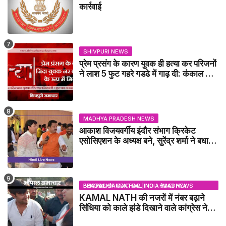
कार्रवाई
SHIVPURI NEWS
प्रेम प्रसंग के कारण युवक ही हत्या कर परिजनों
ने लाश 5 फुट गहरे गडढे में गाढ़ दी: कंकाल के
रूप में मिला युवक / karera News
MADHYA PRADESH NEWS
आकाश विजयवर्गीय इंदौर संभाग क्रिकेट
एसोसिएशन के अध्यक्ष बने, सुरेंद्र शर्मा ने बधाई
दी - IDCA NEWS
BHOPAL SAMACHAR | NO 1 HINDI NEWS PORTAL OF CENTRAL INDIA (MADHYA PRADESH)
KAMAL NATH की नजरों में नंबर बढ़ाने
सिंधिया को काले झंडे दिखाने वाले कांग्रेस नेता
जिलाबदर - GWALIOR NEWS