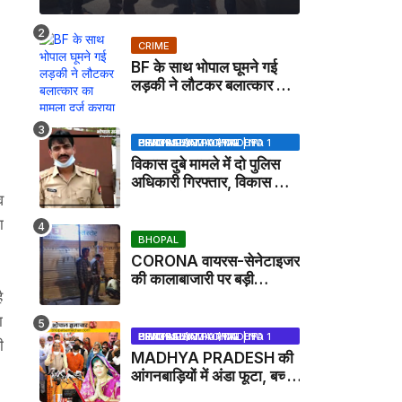
CRIME
BF के साथ भोपाल घूमने गई
लड़की ने लौटकर बलात्कार का
मामला दर्ज कराया
BHOPAL SAMACHAR | NO 1 HINDI NEWS PORTAL OF CENTRAL INDIA (MADHYA PRADESH)
विकास दुबे मामले में दो पुलिस
अधिकारी गिरफ्तार, विकास की
व
मदद करने का आरोप / VIKAS
DUBEY UPDATE NEWS
ा
BHOPAL
CORONA वायरस-सेनेटाइजर
की कालाबाजारी पर बड़ी
ै
कार्रवाई, मेडिकल स्टोर सील
ा
BHOPAL SAMACHAR | NO 1 HINDI NEWS PORTAL OF CENTRAL INDIA (MADHYA PRADESH)
ी
MADHYA PRADESH की
आंगनबाड़ियों में अंडा फूटा, बच्चों
को दूध पिलाया जाएगा - MP