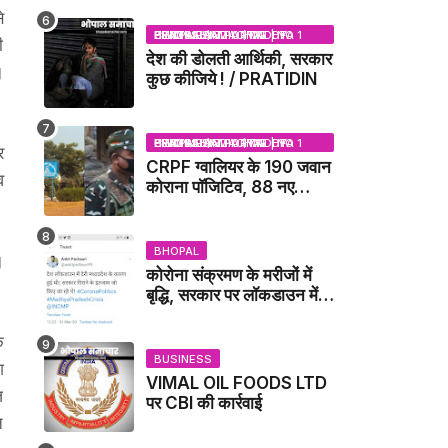
NEWS
े
BHOPAL SAMACHAR | NO 1 HINDI NEWS PORTAL OF CENTRAL INDIA (MADHYA PRADESH)
ी
देश की डोलती आर्थिकी, सरकार
।
कुछ कीजिये ! / PRATIDIN
BHOPAL SAMACHAR | NO 1 HINDI NEWS PORTAL OF CENTRAL INDIA (MADHYA PRADESH)
र
CRPF ग्वालियर के 190 जवान
व
कोराना पॉजिटिव, 88 नए
संक्रमित मिले / GWALIOR
NEWS
BHOPAL
।
कोरोना संक्रमण के मरीजों में
बृद्धि, सरकार पर लॉकडाउन में
देरी करने का आरोप!
े
BUSINESS
श
VIMAL OIL FOODS LTD
ज
पर CBI की कार्रवाई
त