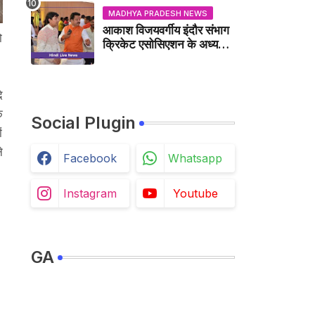
MADHYA PRADESH NEWS
आकाश विजयवर्गीय इंदौर संभाग
ो
क्रिकेट एसोसिएशन के अध्यक्ष
बने, सुरेंद्र शर्मा ने बधाई दी -
IDCA NEWS
ि
ि
Social Plugin
ं
े
Facebook
Whatsapp
Instagram
Youtube
GA