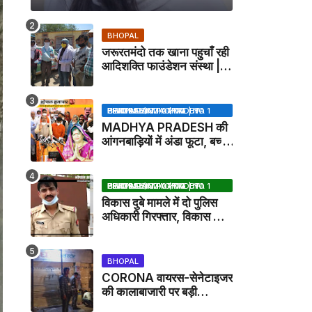
BHOPAL
जरूरतमंदो तक खाना पहुचाँ रही
आदिशक्ति फाउंडेशन संस्था |
HARPALPUR NEWS
BHOPAL SAMACHAR | NO 1 HINDI NEWS PORTAL OF CENTRAL INDIA (MADHYA PRADESH)
MADHYA PRADESH की
आंगनबाड़ियों में अंडा फूटा, बच्चों
को दूध पिलाया जाएगा - MP
NEWS
BHOPAL SAMACHAR | NO 1 HINDI NEWS PORTAL OF CENTRAL INDIA (MADHYA PRADESH)
विकास दुबे मामले में दो पुलिस
अधिकारी गिरफ्तार, विकास की
मदद करने का आरोप / VIKAS
DUBEY UPDATE NEWS
BHOPAL
CORONA वायरस-सेनेटाइजर
की कालाबाजारी पर बड़ी
कार्रवाई, मेडिकल स्टोर सील