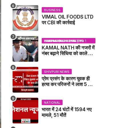
BUSINESS
VIMAL OIL FOODS LTD
पर CBI की कार्रवाई
BHOPAL SAMACHAR | NO 1 HINDI NEWS PORTAL OF CENTRAL INDIA (MADHYA PRADESH)
KAMAL NATH की नजरों में
नंबर बढ़ाने सिंधिया को काले झंडे
दिखाने वाले कांग्रेस नेता
जिलाबदर - GWALIOR
NEWS
SHIVPURI NEWS
प्रेम प्रसंग के कारण युवक ही
हत्या कर परिजनों ने लाश 5 फुट
गहरे गडढे में गाढ़ दी: कंकाल के
रूप में मिला युवक / karera
News
NATIONAL
भारत में 24 घंटों में 1594 नए
मामले, 51 मौतें