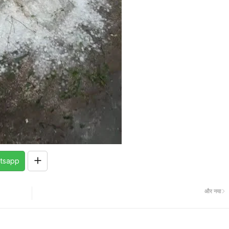
tsapp
और नया