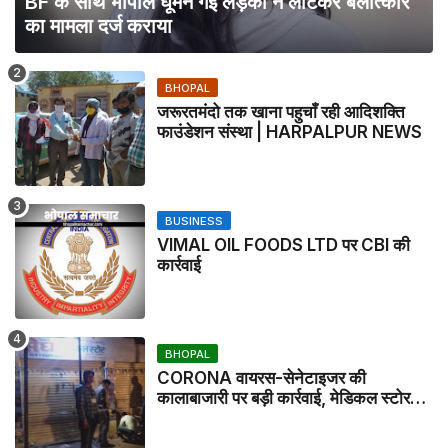
BF के साथ भोपाल घूमने गई लड़की ने लौटकर बलात्कार
का मामला दर्ज कराया
BHOPAL
जरूरतमंदो तक खाना पहुचाँ रही आदिशक्ति
फाउंडेशन संस्था | HARPALPUR NEWS
BUSINESS
VIMAL OIL FOODS LTD पर CBI की
कार्रवाई
BHOPAL
CORONA वायरस-सेनेटाइजर की
कालाबाजारी पर बड़ी कार्रवाई, मेडिकल स्टोर
सील