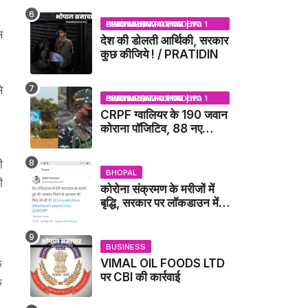
NEWS
BHOPAL SAMACHAR | NO 1 HINDI NEWS PORTAL OF CENTRAL INDIA (MADHYA PRADESH)
स
देश की डोलती आर्थिकी, सरकार
कुछ कीजिये ! / PRATIDIN
े
BHOPAL SAMACHAR | NO 1 HINDI NEWS PORTAL OF CENTRAL INDIA (MADHYA PRADESH)
।
CRPF ग्वालियर के 190 जवान
कोराना पॉजिटिव, 88 नए
संक्रमित मिले / GWALIOR
NEWS
ी
BHOPAL
ी
कोरोना संक्रमण के मरीजों में
बृद्धि, सरकार पर लॉकडाउन में
देरी करने का आरोप!
BUSINESS
VIMAL OIL FOODS LTD
क
पर CBI की कार्रवाई
े