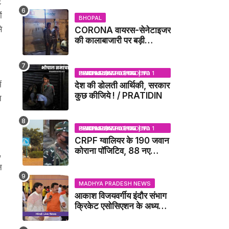
ट
ं
BHOPAL
े
CORONA वायरस-सेनेटाइजर
की कालाबाजारी पर बड़ी
कार्रवाई, मेडिकल स्टोर सील
BHOPAL SAMACHAR | NO 1 HINDI NEWS PORTAL OF CENTRAL INDIA (MADHYA PRADESH)
ं
देश की डोलती आर्थिकी, सरकार
कुछ कीजिये ! / PRATIDIN
ि
BHOPAL SAMACHAR | NO 1 HINDI NEWS PORTAL OF CENTRAL INDIA (MADHYA PRADESH)
CRPF ग्वालियर के 190 जवान
कोराना पॉजिटिव, 88 नए
,
संक्रमित मिले / GWALIOR
न
NEWS
MADHYA PRADESH NEWS
आकाश विजयवर्गीय इंदौर संभाग
क्रिकेट एसोसिएशन के अध्यक्ष
बने, सुरेंद्र शर्मा ने बधाई दी -
IDCA NEWS