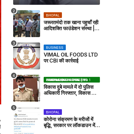
BHOPAL
जरूरतमंदो तक खाना पहुचाँ रही
आदिशक्ति फाउंडेशन संस्था |
HARPALPUR NEWS
BUSINESS
VIMAL OIL FOODS LTD
पर CBI की कार्रवाई
BHOPAL SAMACHAR | NO 1 HINDI NEWS PORTAL OF CENTRAL INDIA (MADHYA PRADESH)
विकास दुबे मामले में दो पुलिस
अधिकारी गिरफ्तार, विकास की
मदद करने का आरोप / VIKAS
DUBEY UPDATE NEWS
BHOPAL
,
कोरोना संक्रमण के मरीजों में
बृद्धि, सरकार पर लॉकडाउन में
ी
देरी करने का आरोप!