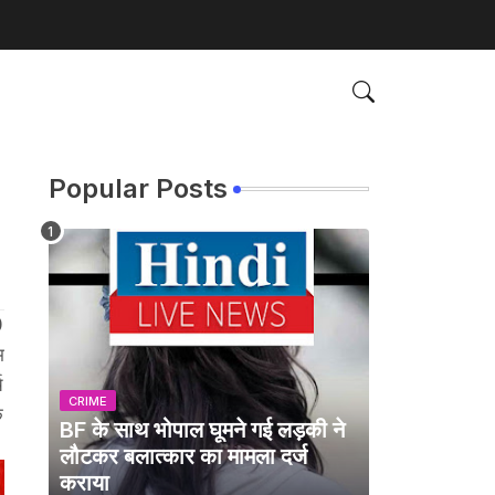
Popular Posts
0
म
च
CRIME
े
BF के साथ भोपाल घूमने गई लड़की ने
लौटकर बलात्कार का मामला दर्ज
कराया